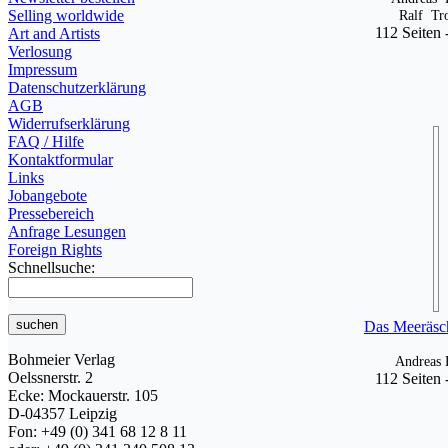
Selling worldwide
Ralf Tr
112 Seiten 
Art and Artists
Verlosung
Impressum
Datenschutzerklärung
AGB
Widerrufserklärung
FAQ / Hilfe
Kontaktformular
Links
Jobangebote
Pressebereich
Anfrage Lesungen
Foreign Rights
Schnellsuche:
Das Meeräsc
Bohmeier Verlag
Andreas 
Oelssnerstr. 2
112 Seiten 
Ecke: Mockauerstr. 105
D-04357 Leipzig
Fon: +49 (0) 341 68 12 8 11