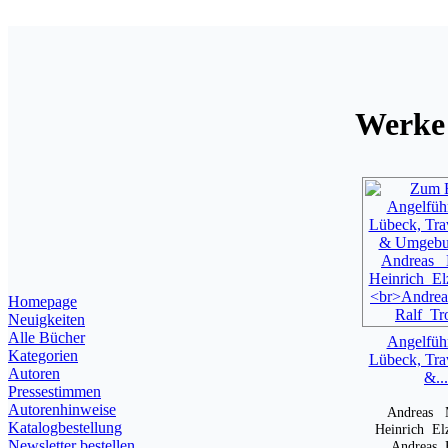
Werke
Homepage
Neuigkeiten
Alle Bücher
Angelführ
Kategorien
Lübeck, Tr
Autoren
&...
Pressestimmen
Autorenhinweise
Andreas M
Katalogbestellung
Heinrich El
Newsletter bestellen
Andreas 